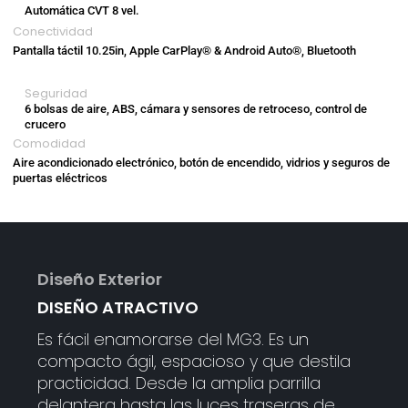
Automática CVT 8 vel.
Conectividad
Pantalla táctil 10.25in, Apple CarPlay® & Android Auto®, Bluetooth
Seguridad
6 bolsas de aire, ABS, cámara y sensores de retroceso, control de
crucero
Comodidad
Aire acondicionado electrónico, botón de encendido, vidrios y seguros de
puertas eléctricos
Diseño Exterior
DISEÑO ATRACTIVO
Es fácil enamorarse del MG3. Es un
compacto ágil, espacioso y que destila
practicidad. Desde la amplia parrilla
delantera hasta las luces traseras de