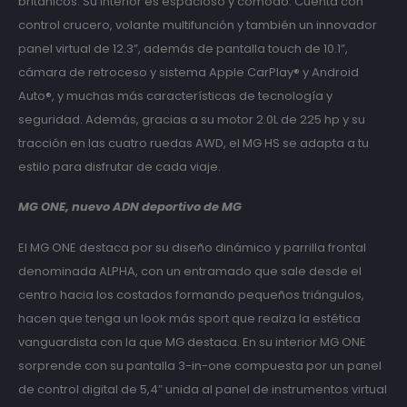
británicos. Su interior es espacioso y cómodo. Cuenta con
control crucero, volante multifunción y también un innovador
panel virtual de 12.3”, además de pantalla touch de 10.1”,
cámara de retroceso y sistema Apple CarPlay® y Android
Auto®, y muchas más características de tecnología y
seguridad. Además, gracias a su motor 2.0L de 225 hp y su
tracción en las cuatro ruedas AWD, el MG HS se adapta a tu
estilo para disfrutar de cada viaje.
MG ONE, nuevo ADN deportivo de MG
El MG ONE destaca por su diseño dinámico y parrilla frontal
denominada ALPHA, con un entramado que sale desde el
centro hacia los costados formando pequeños triángulos,
hacen que tenga un look más sport que realza la estética
vanguardista con la que MG destaca. En su interior MG ONE
sorprende con su pantalla 3-in-one compuesta por un panel
de control digital de 5,4″ unida al panel de instrumentos virtual