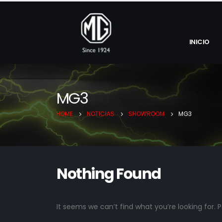
INICIO
MG3
HOME
NOTICIAS
SHOWROOM
MG3
Nothing Found
It seems we can’t find what you’re looking for.