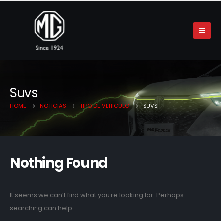
Suvs
HOME
NOTICIAS
TIPO DE VEHICULO
SUVS
Nothing Found
It seems we can’t find what you’re looking for. Perhaps
searching can help.